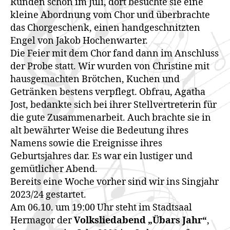
Runden schon im Juli, dort besuchte sie eine
kleine Abordnung vom Chor und überbrachte
das Chorgeschenk, einen handgeschnitzten
Engel von Jakob Hochenwarter.
Die Feier mit dem Chor fand dann im Anschluss
der Probe statt. Wir wurden von Christine mit
hausgemachten Brötchen, Kuchen und
Getränken bestens verpflegt. Obfrau, Agatha
Jost, bedankte sich bei ihrer Stellvertreterin für
die gute Zusammenarbeit. Auch brachte sie in
alt bewährter Weise die Bedeutung ihres
Namens sowie die Ereignisse ihres
Geburtsjahres dar. Es war ein lustiger und
gemütlicher Abend.
Bereits eine Woche vorher sind wir ins Singjahr
2023/24 gestartet.
Am 06.10. um 19:00 Uhr steht im Stadtsaal
Hermagor der
Volksliedabend „Übars Jahr“
,