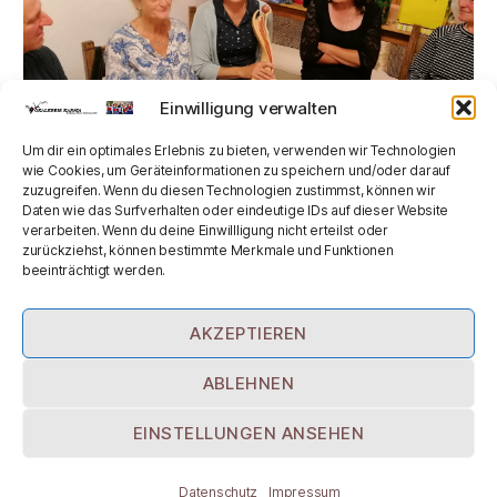
Einwilligung verwalten
60
,
Christine
,
Obfrau
,
Stellvertreter
Schlagwörter
Um dir ein optimales Erlebnis zu bieten, verwenden wir Technologien
wie Cookies, um Geräteinformationen zu speichern und/oder darauf
zuzugreifen. Wenn du diesen Technologien zustimmst, können wir
Daten wie das Surfverhalten oder eindeutige IDs auf dieser Website
verarbeiten. Wenn du deine Einwillligung nicht erteilst oder
←
Goldene Konfirmation in Treßdorf
zurückziehst, können bestimmte Merkmale und Funktionen
beeinträchtigt werden.
→
Übars Johr 2023
AKZEPTIEREN
© 2026
Vokalkreis Karnia
Hoch
↑
ABLEHNEN
Datenschutz
EINSTELLUNGEN ANSEHEN
Impressum
Datenschutz
Impressum