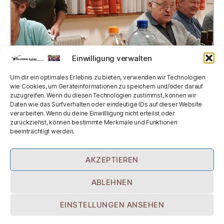
Einwilligung verwalten
Um dir ein optimales Erlebnis zu bieten, verwenden wir Technologien
wie Cookies, um Geräteinformationen zu speichern und/oder darauf
zuzugreifen. Wenn du diesen Technologien zustimmst, können wir
Daten wie das Surfverhalten oder eindeutige IDs auf dieser Website
verarbeiten. Wenn du deine Einwillligung nicht erteilst oder
zurückziehst, können bestimmte Merkmale und Funktionen
beeinträchtigt werden.
60
,
Martina
,
Probelokal
,
Tenor
Schlagwörter
AKZEPTIEREN
© 2026
Vokalkreis Karnia
Hoch
↑
ABLEHNEN
Datenschutz
EINSTELLUNGEN ANSEHEN
Impressum